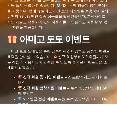
인을 동시 운영하고 있습니다.
SSL 보안 인증된 안전 도메인
을 사용하며, 업계 유일의 도메인 보안 시스템을 적용하여 실제
유저의 99.8% 안전 접속 성공률을 달성했습니다. 피싱사이트
차단 기술도 적용되어 있어 사용자들이 안심하고 이용할 수 있
는 환경을 제공합니다.
아미고 토토 이벤트
아미고 토토 도메인
을 통해 접속하시면 다양하고 풍성한 이벤트
혜택을 만나실 수 있습니다.
신규 회원부터 VIP 회원까지 모
든 레벨의 사용자들이 만족할 수 있도록 설계된 이벤트들을 소
개해드리겠습니다:
신규 회원 첫 가입 이벤트
– 스포츠/카지노 선택형 보
너스
신규 회원 정착지원 이벤트
– 누적 입금액별 최대 50
만 포인트
VIP 입금 정산 이벤트
– 월 누적 입금액별 최대 100만
포인트
지인추천 이벤트
– 추천인과 피추천인 모두 혜택
지인 정산 페이백 이벤트
– 하부 회원 손실의 5% 페이