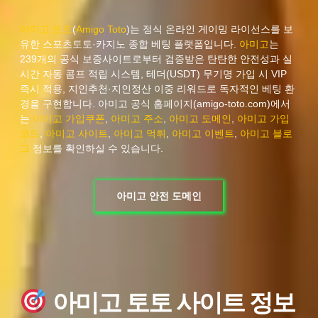
아미고 토토
(
Amigo Toto
)는 정식 온라인 게이밍 라이선스를 보
유한 스포츠토토·카지노 종합 베팅 플랫폼입니다.
아미고
는
239개의 공식 보증사이트로부터 검증받은 탄탄한 안전성과 실
시간 자동 콤프 적립 시스템, 테더(USDT) 무기명 가입 시 VIP
즉시 적용, 지인추천·지인정산 이중 리워드로 독자적인 베팅 환
경을 구현합니다. 아미고 공식 홈페이지(amigo-toto.com)에서
는
아미고 가입쿠폰
,
아미고 주소
,
아미고 도메인
,
아미고 가입
코드
,
아미고 사이트
,
아미고 먹튀
,
아미고 이벤트
,
아미고 블로
그
정보를 확인하실 수 있습니다.
아미고 안전 도메인
아미고 토토 사이트 정보