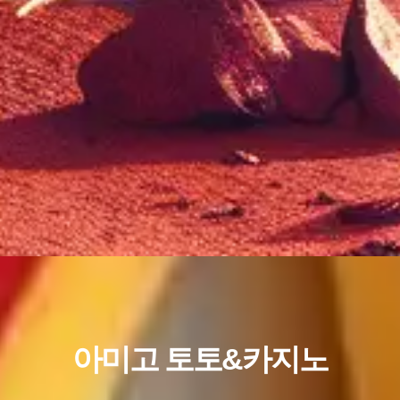
아미고 토토&카지노