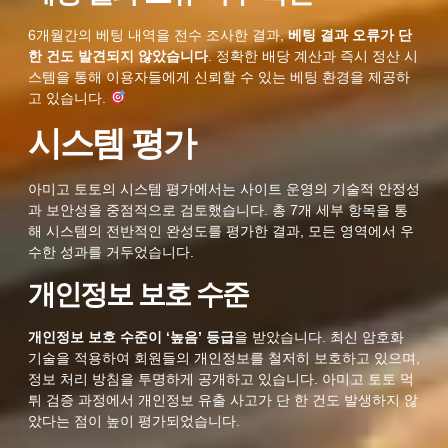
6개월간의 베팅 내역을 전수 조사한 결과,
베팅 결과 오류가 단
한 건도 발견되지 않았습니다
. 정확한 배당 계산과 즉시 정산 시
스템을 통해 이용자들에게 신뢰할 수 있는 베팅 환경을 제공하
고 있습니다.
시스템 평가
아미고 토토의 시스템 평가에서는 사이트 운영의 기술적 안정성
과 보안성을 중점적으로 검토했습니다. 총 7개 세부 항목을 통
해 시스템의 전반적인 완성도를 평가한 결과, 모든 영역에서 우
수한 성과를 거두었습니다.
개인정보 보호 수준
개인정보 보호 수준이 ‘높음’ 등급
을 받았습니다. 최신 암호화
기술을 적용하여 회원들의 개인정보를 철저히 보호하고 있으며,
정보 처리 방침을 투명하게 공개하고 있습니다. 아미고 토토 먹
튀 검증 과정에서 개인정보 유출 사고가 단 한 건도 발생하지 않
았다는 점이 높이 평가되었습니다.