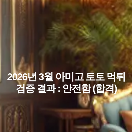
2026년 3월 아미고 토토 먹튀
검증 결과 : 안전함 (합격)