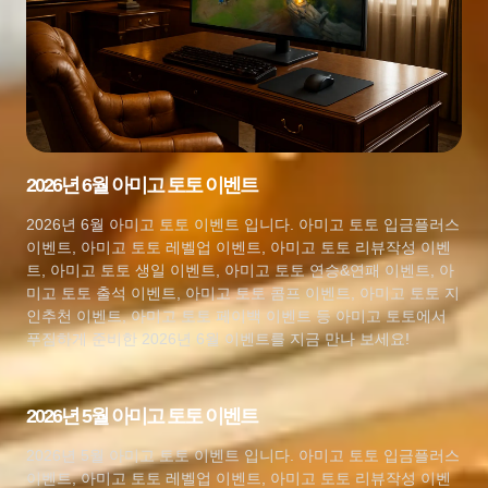
2026년 6월 아미고 토토 이벤트
2026년 6월 아미고 토토 이벤트 입니다. 아미고 토토 입금플러스
이벤트, 아미고 토토 레벨업 이벤트, 아미고 토토 리뷰작성 이벤
트, 아미고 토토 생일 이벤트, 아미고 토토 연승&연패 이벤트, 아
미고 토토 출석 이벤트, 아미고 토토 콤프 이벤트, 아미고 토토 지
인추천 이벤트, 아미고 토토 페이백 이벤트 등 아미고 토토에서
푸짐하게 준비한 2026년 6월 이벤트를 지금 만나 보세요!
2026년 5월 아미고 토토 이벤트
2026년 5월 아미고 토토 이벤트 입니다. 아미고 토토 입금플러스
이벤트, 아미고 토토 레벨업 이벤트, 아미고 토토 리뷰작성 이벤