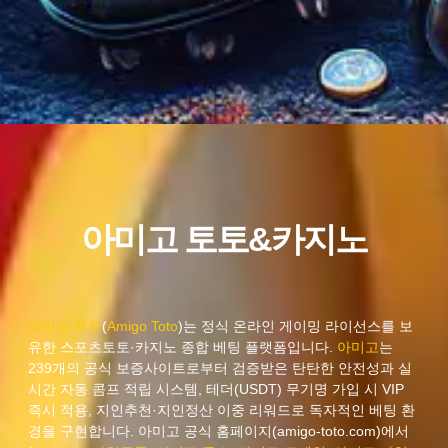
아미고 토토&카지노
아미고 토토
(
Amigo Toto
)는 정식 온라인 게이밍 라이선스를 보
유한 스포츠토토·카지노 종합 베팅 플랫폼입니다.
아미고
는
239개의 공식 보증사이트로부터 검증받은 탄탄한 안전성과 실
시간 자동 콤프 적립 시스템, 테더(USDT) 무기명 가입 시 VIP
즉시 적용, 지인추천·지인정산 이중 리워드로 독자적인 베팅 환
경을 구현합니다. 아미고 공식 홈페이지(amigo-toto.com)에서