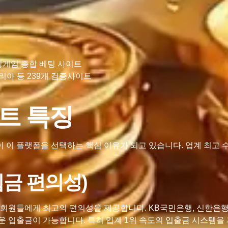
상게임 종합 베팅 사이트
리아 등 239개 검증사이트
트 특징
 이 플랫폼을 선택하는 핵심 이유가 되고 있습니다. 업계 최고 
입금 편의성)
 회원들에게 최고의 편의성을 제공합니다. KB국민은행, 신한은행,
 입출금이 가능합니다. 특히 업계 1위 속도의 입출금 시스템을 