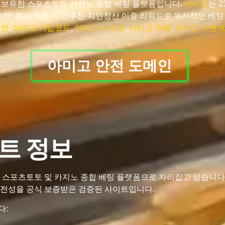
를 보유한 스포츠토토·카지노 종합 베팅 플랫폼입니다.
아미고
는 
 VIP 즉시 적용, 지인추천·지인정산 이중 리워드로 독자적인 베팅
메인
,
아미고 가입코드
,
아미고 사이트
,
아미고 먹튀
,
아미고 이벤
아미고 안전 도메인
트 정보
는 스포츠토토 및 카지노 종합 베팅 플랫폼으로 자리잡고 있습니다.
안전성을 공식 보증받은 검증된 사이트입니다.
다: