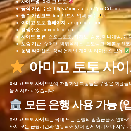
사이트명:
아미고 토토
공식 가입 주소:
https://amg-aa.com/?joinCd=tim
필수 가입코드:
tim (반드시 입력 필수
)
아미고 토토 홈페이지:
amigo-toto.com
평생주소:
amigo-toto.com
사이트 분류:
스포츠토토, 카지노, 슬롯, 미니게임, 가
보증 기관:
슈어맨, 먹튀폴리스, 토토랭크, 에볼루션코
운영 라이선스:
정식 온라인 게이밍 라이선스 보유
아미고 토토 사이
아미고 토토 사이트
만의 차별화된 특징들은 수많은 회원들이
을 제시하고 있습니다.
모든 은행 사용 가능 (
아미고 토토 사이트
는 국내 모든 은행의 입출금을 지원하여
까지 모든 금융기관과 연동되어 있어 언제 어디서나 자유로운