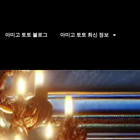
아미고 토토 블로그
아미고 토토 최신 정보