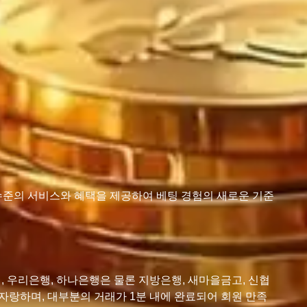
수준의 서비스와 혜택을 제공하여 베팅 경험의 새로운 기준
 우리은행, 하나은행은 물론 지방은행, 새마을금고, 신협
자랑하며, 대부분의 거래가 1분 내에 완료되어 회원 만족