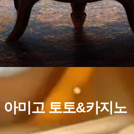
아미고 토토&카지노