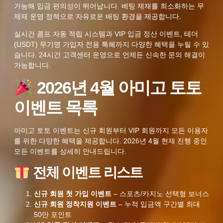
가능해 입금 편의성이 뛰어납니다. 베팅 제재를 최소화하는 무
제재 운영 정책으로 자유로운 배팅 환경을 제공합니다.
실시간 콤프 자동 적립 시스템과 VIP 입금 정산 이벤트, 테더
(USDT) 무기명 가입자 전용 특혜까지 다양한 혜택을 누릴 수 있
습니다. 24시간 고객센터 운영으로 언제든 신속한 문의 해결이
가능합니다.
2026년 4월 아미고 토토
이벤트 목록
아미고 토토 이벤트는 신규 회원부터 VIP 회원까지 모든 이용자
를 위한 다양한 혜택을 제공합니다. 2026년 4월 현재 진행 중인
모든 이벤트를 상세히 안내드립니다.
전체 이벤트 리스트
신규 회원 첫 가입 이벤트
– 스포츠/카지노 선택형 보너스
신규 회원 정착지원 이벤트
– 누적 입금액 구간별 최대
50만 포인트