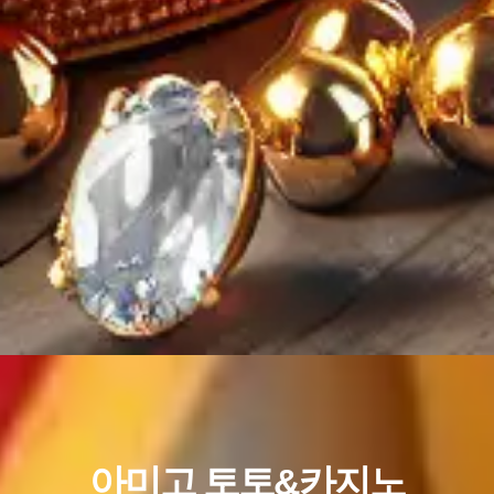
아미고 토토&카지노