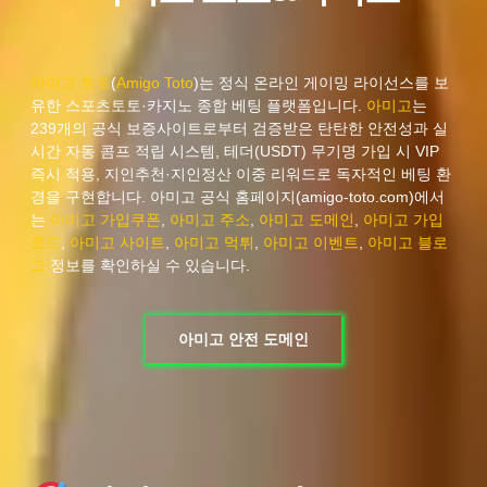
아미고 토토
(
Amigo Toto
)는 정식 온라인 게이밍 라이선스를 보
유한 스포츠토토·카지노 종합 베팅 플랫폼입니다.
아미고
는
239개의 공식 보증사이트로부터 검증받은 탄탄한 안전성과 실
시간 자동 콤프 적립 시스템, 테더(USDT) 무기명 가입 시 VIP
즉시 적용, 지인추천·지인정산 이중 리워드로 독자적인 베팅 환
경을 구현합니다. 아미고 공식 홈페이지(amigo-toto.com)에서
는
아미고 가입쿠폰
,
아미고 주소
,
아미고 도메인
,
아미고 가입
코드
,
아미고 사이트
,
아미고 먹튀
,
아미고 이벤트
,
아미고 블로
그
정보를 확인하실 수 있습니다.
아미고 안전 도메인