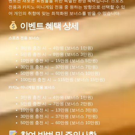
벤트는 새로운 회원들을 위한 특별한 환영 혜택입니다. 스포츠
전용과 카지노·미니게임 전용 중 원하는 방향으로 선택할 수 있
어 개인의 취향에 맞는 최적화된 보너스를 받을 수 있습니다.
이벤트 혜택 상세
스포츠 전용 보너스
3만원 충전 시 → 4만원 (보너스 1만원)
5만원 충전 시 → 8만원 (보너스 3만원)
10만원 충전 시 → 15만원 (보너스 5만원)
30만원 충전 시 → 37만원 (보너스 7만원)
50만원 충전 시 → 60만원 (보너스 10만원)
100만원 충전 시 → 115만원 (보너스 15만원)
카지노·미니게임 전용 보너스
3만원 충전 시 → 4만원 (보너스 1만원)
5만원 충전 시 → 7만원 (보너스 2만원)
10만원 충전 시 → 13만원 (보너스 3만원)
30만원 충전 시 → 37만원 (보너스 7만원)
50만원 충전 시 → 60만원 (보너스 10만원)