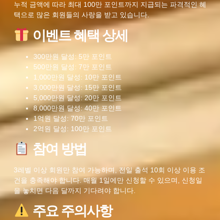
누적 금액에 따라 최대 100만 포인트까지 지급되는 파격적인 혜
택으로 많은 회원들의 사랑을 받고 있습니다.
이벤트 혜택 상세
300만원 달성: 5만 포인트
500만원 달성: 7만 포인트
1,000만원 달성: 10만 포인트
3,000만원 달성: 15만 포인트
5,000만원 달성: 20만 포인트
8,000만원 달성: 40만 포인트
1억원 달성: 70만 포인트
2억원 달성: 100만 포인트
참여 방법
3레벨 이상 회원만 참여 가능하며, 전일 출석 10회 이상 이용 조
건을 충족해야 합니다. 매월 1일에만 신청할 수 있으며, 신청일
을 놓치면 다음 달까지 기다려야 합니다.
주요 주의사항