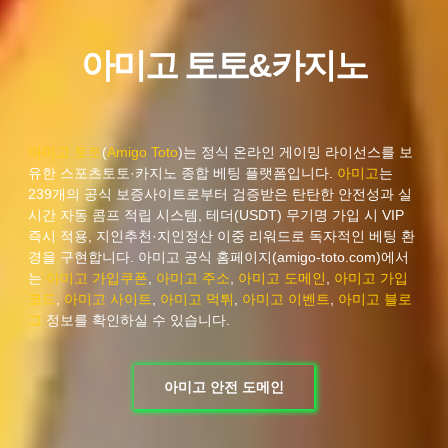
아미고 토토&카지노
아미고 토토
(
Amigo Toto
)는 정식 온라인 게이밍 라이선스를 보
유한 스포츠토토·카지노 종합 베팅 플랫폼입니다.
아미고
는
239개의 공식 보증사이트로부터 검증받은 탄탄한 안전성과 실
시간 자동 콤프 적립 시스템, 테더(USDT) 무기명 가입 시 VIP
즉시 적용, 지인추천·지인정산 이중 리워드로 독자적인 베팅 환
경을 구현합니다. 아미고 공식 홈페이지(amigo-toto.com)에서
는
아미고 가입쿠폰
,
아미고 주소
,
아미고 도메인
,
아미고 가입
코드
,
아미고 사이트
,
아미고 먹튀
,
아미고 이벤트
,
아미고 블로
그
정보를 확인하실 수 있습니다.
아미고 안전 도메인