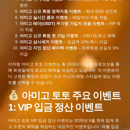
벤트
아미고 신규 회원 정착지원 이벤트
– 최대 50만 포인트
아미고 실시간 콤프 이벤트
– 베팅마다 자동 적립
아미고 테더(USDT) 무기명 가입자 전용 이벤트
– VIP 즉
시 적용
아미고 신규 회원 첫 가입 이벤트
– 100+15 최고 혜택
아미고 삼시세끼 이벤트
– 입금액 10% 즉시 지급
아미고 지인 정산 페이백 이벤트
– 하부회원 손실의 5%
지급
이처럼 아미고 토토 이벤트는 총 10개의 다양한 프로모션을 통
해 회원들에게 최고의 혜택을 제공하고 있습니다. 각 이벤트마
다 고유한 특징과 장점이 있어 자신의 베팅 스타일에 맞는 이벤
트를 선택할 수 있습니다.
아미고 토토 주요 이벤트
1: VIP 입금 정산 이벤트
아미고 토토 VIP 입금 정산 이벤트는 2026년 5월 현재 업계 최
고 수준의 혜택을 제공하는 대표적인 이벤트입니다. 매월 입금